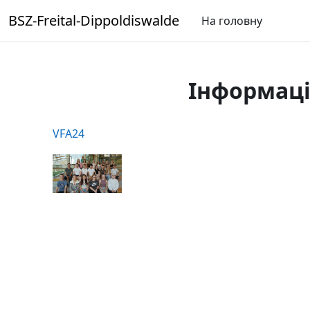
Перейти до головного вмісту
BSZ-Freital-Dippoldiswalde
На головну
Інформаці
VFA24