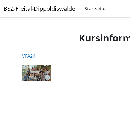
Zum Hauptinhalt
BSZ-Freital-Dippoldiswalde
Startseite
Kursinfor
VFA24