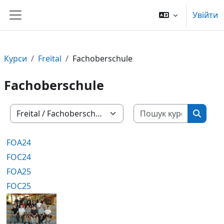
Перейти до головного вмісту
Увійти
Бокова панель
Курси
Freital
Fachoberschule
Fachoberschule
Пошук ку
Категорії курсів
Пошук 
FOA24
FOC24
FOA25
FOC25